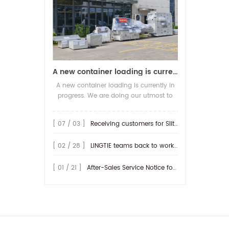
A new container loading is currently in progress.
A new container loading is currently in
progress. We are doing our utmost to
ensure you receive your high-quality
screen printing production line at the
[ 07 / 03 ]
Receiving customers for Slitting machine with differential Slip Shaft
earliest possible time.
[ 02 / 28 ]
LINGTIE teams back to work at Feb.25th.
[ 01 / 21 ]
After-Sales Service Notice for Turkey Region