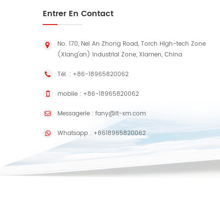
Entrer En Contact
No. 170, Nei An Zhong Road, Torch High-tech Zone
(Xiang'an) Industrial Zone, Xiamen, China
Tél. :
+86-18965820062
mobile :
+86-18965820062
Messagerie :
fany@lt-xm.com
Whatsapp :
+8618965820062