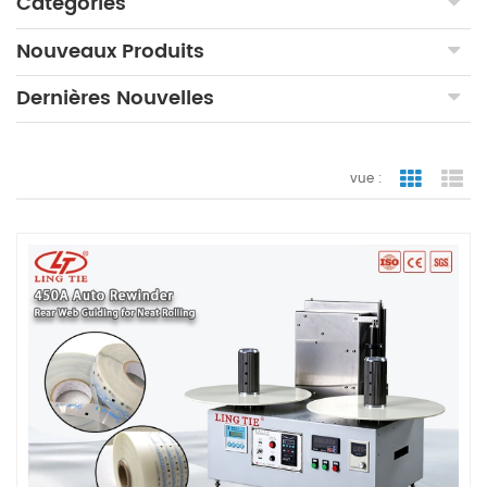
Catégories
Nouveaux Produits
Dernières Nouvelles
vue :
vue de la 
vue