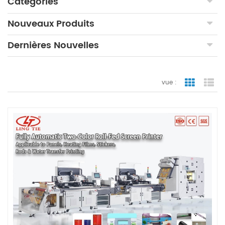
Catégories
Nouveaux Produits
Dernières Nouvelles
vue :
vue de la 
vue