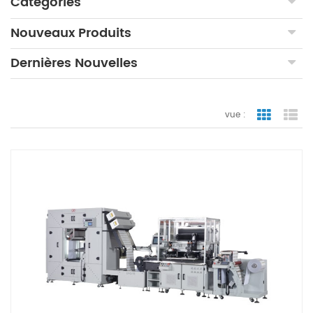
Catégories
Nouveaux Produits
Dernières Nouvelles
vue :
vue de la 
vue