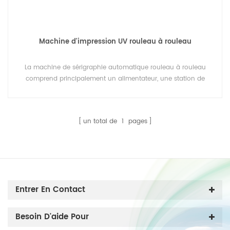
Machine d'impression UV rouleau à rouleau
La machine de sérigraphie automatique rouleau à rouleau
comprend principalement un alimentateur, une station de
sérigraphie et un sécheur à air chaud. Un sécheur UV et un
sécheur IR sont disponibles en option. Pour l'impression
d'étiquettes par transfert thermique, une machine à poudre peut
un total de
1
pages
être ajoutée à la ligne d'impression.
Entrer En Contact
Besoin D'aide Pour