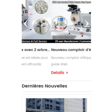
Machine de refendage avec 2 arbres de rembobinage
Nouveau comptoir d'étiquettes design avec guide Web
st idéale pour
Nouveau comptoir d'étiquettes design avec
Les rebobin
efficacité,
guide Web
couramment 
ans leurs
nécessitent
Details
Details
d'emballage 
ont souven
Dernières Nouvelles
d'étiquettes