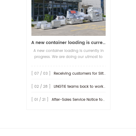
A new container loading is currently in progress.
A new container loading is currently in
progress. We are doing our utmost to
ensure you receive your high-quality
screen printing production line at the
[ 07 / 03 ]
Receiving customers for Slitting machine with differential Slip Shaft
earliest possible time.
[ 02 / 28 ]
LINGTIE teams back to work at Feb.25th.
[ 01 / 21 ]
After-Sales Service Notice for Turkey Region