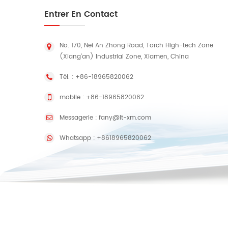
Entrer En Contact
No. 170, Nei An Zhong Road, Torch High-tech Zone
(Xiang'an) Industrial Zone, Xiamen, China
Tél. :
+86-18965820062
mobile :
+86-18965820062
Messagerie :
fany@lt-xm.com
Whatsapp :
+8618965820062