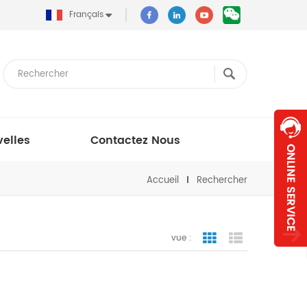
Français
elles
Contactez Nous
Accueil
Rechercher
vue :
vue de la grille
vue de liste