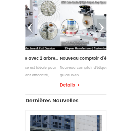
Machine de refendage avec 2 arbres de rembobinage
Nouveau comptoir d'étiquettes design avec guide Web
st idéale pour
Nouveau comptoir d'étiquettes design avec
Les rebobin
efficacité,
guide Web
couramment 
dans leurs
nécessitent
Details
Details
d'emballage
ont souven
Dernières Nouvelles
d'étiquettes