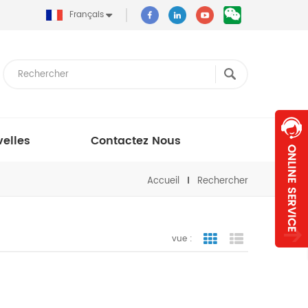
Français
elles
Contactez Nous
Accueil
Rechercher
vue :
vue de la grille
vue de liste