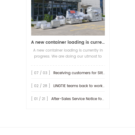
A new container loading is currently in progress.
A new container loading is currently in
progress. We are doing our utmost to
ensure you receive your high-quality
screen printing production line at the
[ 07 / 03 ]
Receiving customers for Slitting machine with differential Slip Shaft
earliest possible time.
[ 02 / 28 ]
LINGTIE teams back to work at Feb.25th.
[ 01 / 21 ]
After-Sales Service Notice for Turkey Region