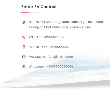
Entrer En Contact
No. 170, Nei An Zhong Road, Torch High-tech Zone
(Xiang'an) Industrial Zone, Xiamen, China
Tél. :
+86-18965820062
mobile :
+86-18965820062
Messagerie :
fany@lt-xm.com
Whatsapp :
+8618965820062