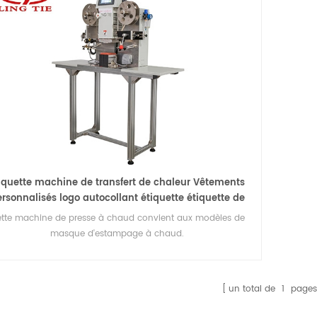
iquette machine de transfert de chaleur Vêtements
rsonnalisés logo autocollant étiquette étiquette de
ransfert de chaleur pour t-shirts chaussettes gants
tte machine de presse à chaud convient aux modèles de
masque d'estampage à chaud.
un total de
1
pages