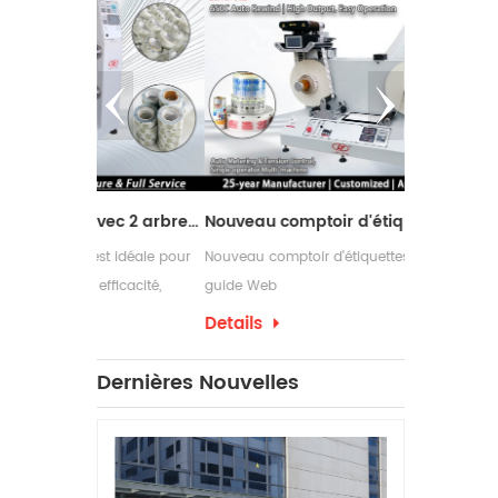
Machine de refendage avec 2 arbres de rembobinage
Nouveau comptoir d'étiquettes design avec guide Web
t idéale pour
Nouveau comptoir d'étiquettes design avec
Les rebobine
fficacité,
guide Web
couramment u
ns leurs
nécessitent 
Details
Details
d'emballage 
ont souvent
Dernières Nouvelles
d'étiquettes 