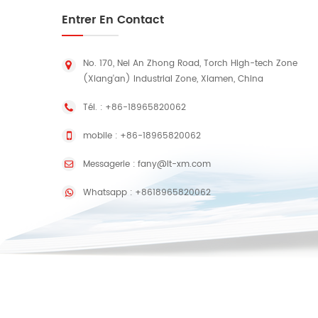
Entrer En Contact
No. 170, Nei An Zhong Road, Torch High-tech Zone
(Xiang'an) Industrial Zone, Xiamen, China
Tél. :
+86-18965820062
mobile :
+86-18965820062
Messagerie :
fany@lt-xm.com
Whatsapp :
+8618965820062