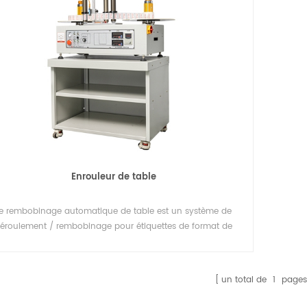
Enrouleur de table
e rembobinage automatique de table est un système de
éroulement / rembobinage pour étiquettes de format de
rouleau permettant de compter une quantité définie
tiquettes. Le système d'enroulement d'étiquettes 'reel to reel',
onçu pour compter et rembobiner des étiquettes dans un
un total de
1
pages
processus autonome hors ligne.