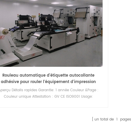
Rouleau automatique d'étiquette autocollante
adhésive pour rouler l'équipement d'impression
d'écran
Aperçu Détails rapides Garantie: 1 année Couleur &Page :
Couleur unique Attestation : GV CE ISO9001 Usage:
primante papier , Imprimante d'étiquettes , Imprimante de
artes , Impression de tubes Type de plaque : Imprimante
écran Matériel d'impression : Film PET et papier de transfert
un total de
1
pages
thermique Argument de vente clé : Haute précision Note
automatique : Automatique Tension: 220 Lieu d'origine :