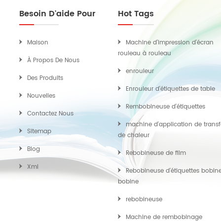
Dimensionsmm 2830x1060x2150 (LxLxH)
Besoin D'aide Pour
Hot Tags
Maison
Machine d'impression d'écran
rouleau à rouleau
À Propos De Nous
enrouleur
Des Produits
Enrouleur d'étiquettes de table
Nouvelles
Rembobineuse d'étiquettes
Contactez Nous
machine d'application de transf
Sitemap
de chaleur
Blog
Rebobineuse de film
Xml
Rebobineuse d'étiquettes bobin
bobine
rebobineuse
Machine de rembobinage