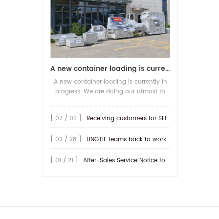
d'e
1.5
4
A new container loading is currently in progress.
mon
A new container loading is currently in
Tai
progress. We are doing our utmost to
x
ensure you receive your high-quality
Pou
screen printing production line at the
[ 07 / 03 ]
Receiving customers for Slitting machine with differential Slip Shaft
earliest possible time.
ma
[ 02 / 28 ]
LINGTIE teams back to work at Feb.25th.
sur
[ 01 / 21 ]
After-Sales Service Notice for Turkey Region
Ta
220
T