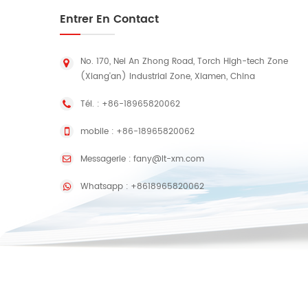
Entrer En Contact
No. 170, Nei An Zhong Road, Torch High-tech Zone
(Xiang'an) Industrial Zone, Xiamen, China
Tél. :
+86-18965820062
mobile :
+86-18965820062
Messagerie :
fany@lt-xm.com
Whatsapp :
+8618965820062