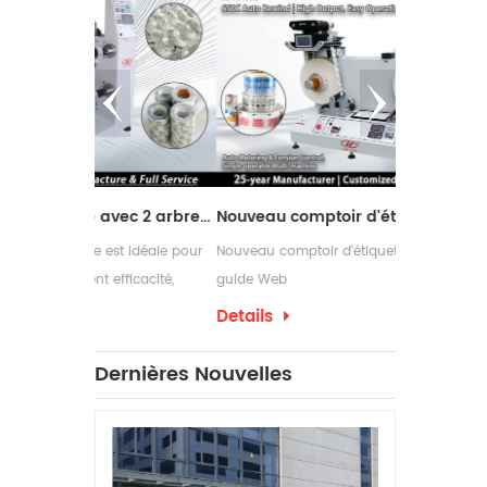
d'i
Su
Em
d
D
T
Machine de refendage avec 2 arbres de rembobinage
Nouveau comptoir d'étiquettes design avec guide Web
d'
st idéale pour
Nouveau comptoir d'étiquettes design avec
Les rebobine
an
efficacité,
guide Web
couramment u
ans leurs
nécessitent 
Details
Details
ch
d'emballage 
e
ont souvent
Dernières Nouvelles
c
d'étiquettes
un
de