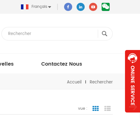
Français
elles
Contactez Nous
Accueil
Rechercher
vue :
vue de la grille
vue de liste