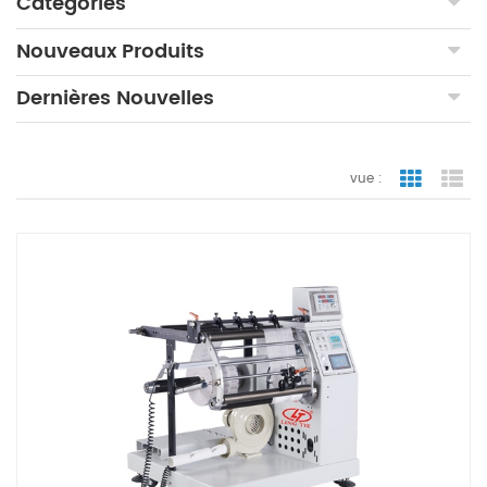
Catégories
Nouveaux Produits
Dernières Nouvelles
vue :
vue de la 
vue