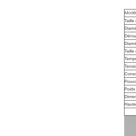
Modè
Taille
Diamè
Déroul
Diamè
Taill
Tempé
Tensi
Conso
Pouvo
Poids
Dimen
Haute