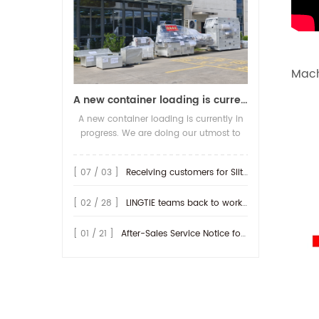
Mach
A new container loading is currently in progress.
A new container loading is currently in
progress. We are doing our utmost to
ensure you receive your high-quality
screen printing production line at the
[ 07 / 03 ]
Receiving customers for Slitting machine with differential Slip Shaft
earliest possible time.
[ 02 / 28 ]
LINGTIE teams back to work at Feb.25th.
[ 01 / 21 ]
After-Sales Service Notice for Turkey Region