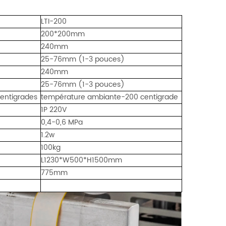
LTI-200
200*200mm
240mm
25-76mm (1-3 pouces)
240mm
25-76mm (1-3 pouces)
entigrades
température ambiante-200
centigrade
1P 220V
0,4-0,6 MPa
1.2w
100kg
L1230*W500*H1500mm
775mm