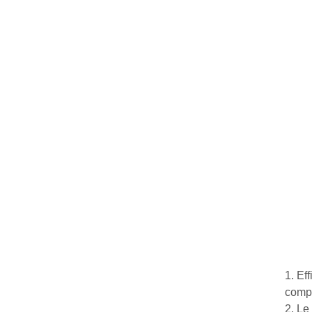
1. Ef
compl
2. Le