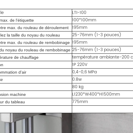
le
LTI-100
100*100mm
 max. de l'étiquette
195mm
tre max. du rouleau de déroulement
25-76mm (1-3 pouces)
ez la taille du noyau du rouleau
195mm
tre max. du rouleau de rembobinage
25-76mm (1-3 pouces)
e du noyau du rouleau de rembobinage
température ambiante-200 c
rature de chauffage
1P 220V
on
0,4-0,6 MPa
mmation d'air
0.8w
ir
80 kg
L1230*W400*H1500mm
sion machine
775mm
ur du tableau