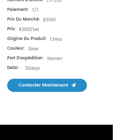
Numéro D'article:
LTI-200
Paiement:
T/T
Prix Du Marché:
$3500
Prix:
$3100/set
Origine Du Produit:
China
Couleur:
Silver
Port D'expédition:
Xiamen
Delai：
30days
Contacter Maintenant