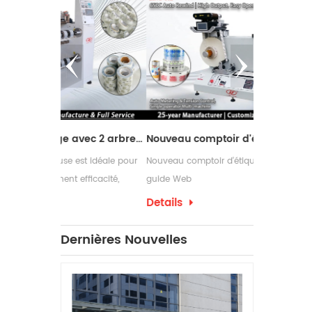
Machine de refendage avec 2 arbres de rembobinage
Nouveau comptoir d'étiquettes design avec guide Web
st idéale pour
Nouveau comptoir d'étiquettes design avec
Les rebobin
efficacité,
guide Web
couramment 
dans leurs
nécessitent
Details
Details
d'emballage
ont souven
Dernières Nouvelles
d'étiquettes