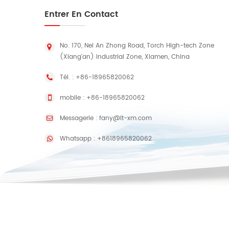
Entrer En Contact
No. 170, Nei An Zhong Road, Torch High-tech Zone
(Xiang'an) Industrial Zone, Xiamen, China
Tél. :
+86-18965820062
mobile :
+86-18965820062
Messagerie :
fany@lt-xm.com
Whatsapp :
+8618965820062