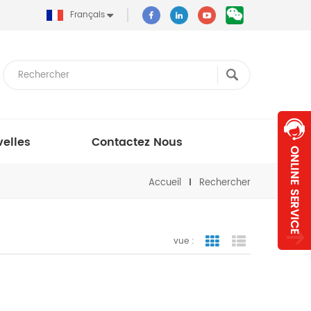
Français
elles
Contactez Nous
Accueil
Rechercher
vue :
vue de la grille
vue de liste