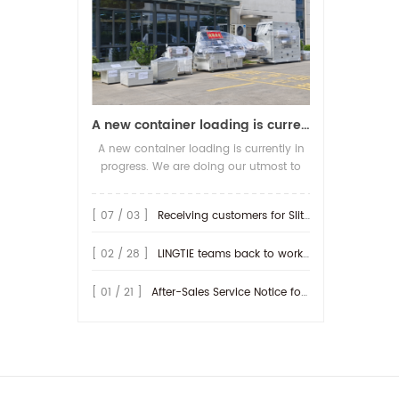
A new container loading is currently in progress.
A new container loading is currently in
progress. We are doing our utmost to
ensure you receive your high-quality
screen printing production line at the
[ 07 / 03 ]
Receiving customers for Slitting machine with differential Slip Shaft
earliest possible time.
[ 02 / 28 ]
LINGTIE teams back to work at Feb.25th.
[ 01 / 21 ]
After-Sales Service Notice for Turkey Region