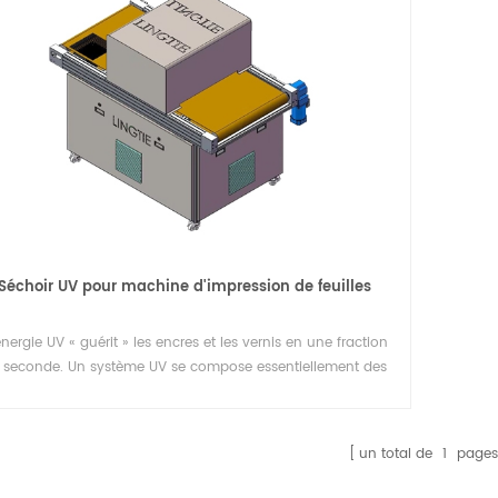
Séchoir UV pour machine d'impression de feuilles
nergie UV « guérit » les encres et les vernis en une fraction
 seconde. Un système UV se compose essentiellement des
omposants suivants : des lampes UV, des réflecteurs, des
boîtiers de lampe, un système de refroidissement et un
système électronique de commande et de contrôle.
un total de
1
pages