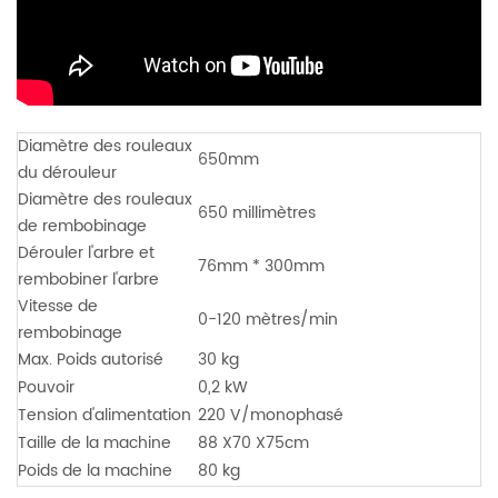
Diamètre des rouleaux
650mm
du dérouleur
Diamètre des rouleaux
650 millimètres
de rembobinage
Dérouler l'arbre et
76mm * 300mm
rembobiner
l'arbre
Vitesse de
0-120 mètres/min
rembobinage
Max. Poids autorisé
30 kg
Pouvoir
0,2 kW
Tension d'alimentation
220 V/monophasé
Taille de la machine
88 X70 X75cm
Poids de la machine
80 kg