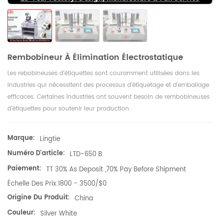
Rembobineur À Élimination Électrostatique
Les rebobineuses d'étiquettes sont couramment utilisées dans les
industries qui nécessitent des processus d'étiquetage et d'emballage
efficaces. Certaines industries ont souvent besoin de rembobineuses
d'étiquettes pour soutenir leur production.
Marque:
Lingtie
Numéro D'article:
LTD-650 B
Paiement:
TT 30% As Deposit ,70% Pay Before Shipment
Échelle Des Prix:
1800 - 3500/$0
Origine Du Produit:
China
Couleur:
Silver White