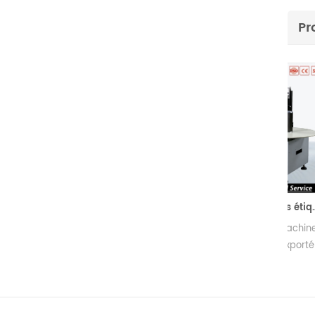
Pr
Rembobinage automatique des étiquettes
Étiquetage automatique des machines
Le 
à rembobiner le comptage a exporté 1
pe
500 ensembles vers le monde en 15 ans
rapi
La marque Lingtie a maintenu une
excellente réputation dans l'industrie de
l'impression.