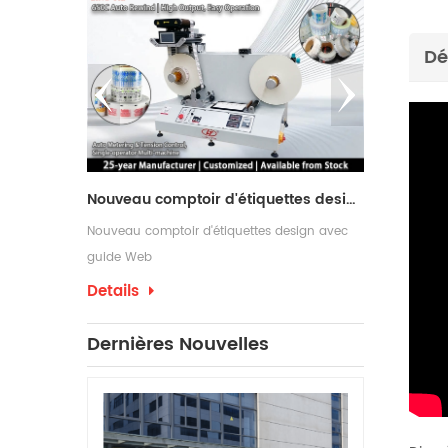
Dé
Machine de refendage avec 2 arbres de rembobinage
Nouveau comptoir d'étiquettes design avec guide Web
 idéale pour
Nouveau comptoir d'étiquettes design avec
Les rebobineus
ficacité,
guide Web
couramment ut
s leurs
nécessitent d
Details
Details
d'emballage ef
ont souvent 
Dernières Nouvelles
d'étiquettes p