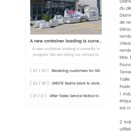
Diamè
du dé
Diamè
de r
Déroul
remb
A new container loading is currently in progress.
Vites
A new container loading is currently in
remb
progress. We are doing our utmost to
Max. 
ensure you receive your high-quality
Pouvo
screen printing production line at the
[ 07 / 03 ]
Receiving customers for Slitting machine with differential Slip Shaft
Tensi
earliest possible time.
Taill
[ 02 / 28 ]
LINGTIE teams back to work at Feb.25th.
Poids
1. In
[ 01 / 21 ]
After-Sales Service Notice for Turkey Region
étiqu
est cr
2. In
utili