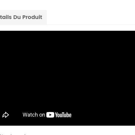
tails Du Produit
rembobineur à élimination électrostatique
es d'étiquettes sont
La machine de sérigraphie automatique
ilisées dans les industries qui
rouleau à rouleau comprend principaleme
es processus d'étiquetage et
un alimentateur, une station de sérigraphi
Details
ficaces. Certaines industries
un sécheur à air chaud. Un sécheur UV et
besoin de rembobineuses
sécheur IR sont disponibles en option. Pou
our soutenir leur production.
l'impression d'étiquettes par transfert
thermique, une machine à poudre peut êt
ajoutée à la ligne d'impression.