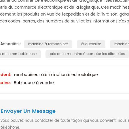
dustrie du commerce électronique et de la logistique : Les rebobin
ustrie du commerce électronique et de la logistique. Ces machines 
acement les produits en vue de l'expédition et de la livraison, gara
des codes-barres, des numéros de suivi et les informations d'exp
Associés :
machine à rembobiner
étiqueteuse
machine
ix de la rembobineuse
prix de la machine à compter les étiquettes
dent:
rembobineur à élimination électrostatique
aine:
Bobineuse à vendre
Envoyer Un Message
vous pouvez nous contacter de toute façon qui vous convient. nous 
téléphone.