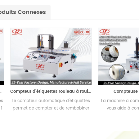
oduits Connexes
Compteur d'étiquettes rouleau à rouleau
Compteuse d'étiquet
compteur automatique d'étiquettes
La machine à compter les é
rmet de compter et de rembobiner
vous aide à compter le 
dement et facilement les étiquettes.
d'étiquettes sur un roule
rembobiner de manière synchr
que l'inverse du sens des étiq
la fonction de comptage, y 