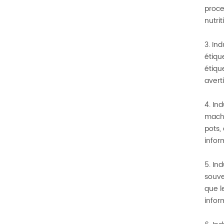
proce
nutri
3. In
étiqu
étiqu
avert
4. In
machi
pots,
infor
5. In
souve
que l
infor