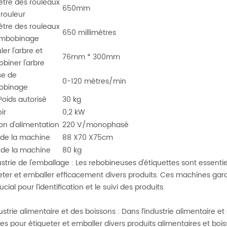
tre des rouleaux
650mm
rouleur
tre des rouleaux
650 millimètres
embobinage
er l'arbre et
76mm * 300mm
obiner
l'arbre
se de
0-120 mètres/min
obinage
Poids autorisé
30 kg
ir
0,2 kW
on d'alimentation
220 V/monophasé
e de la machine
88 X70 X75cm
 de la machine
80 kg
dustrie de l'emballage : Les rebobineuses d'étiquettes sont essenti
eter et emballer efficacement divers produits. Ces machines gara
ucial pour l’identification et le suivi des produits.
dustrie alimentaire et des boissons : Dans l’industrie alimentaire 
sées pour étiqueter et emballer divers produits alimentaires et boi