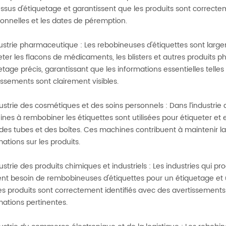
ssus d'étiquetage et garantissent que les produits sont correctem
tionnelles et les dates de péremption.
dustrie pharmaceutique : Les rebobineuses d'étiquettes sont larg
eter les flacons de médicaments, les blisters et autres produit
etage précis, garantissant que les informations essentielles telles
issements sont clairement visibles.
dustrie des cosmétiques et des soins personnels : Dans l’industrie
nes à rembobiner les étiquettes sont utilisées pour étiqueter et e
 des tubes et des boîtes. Ces machines contribuent à maintenir l
mations sur les produits.
dustrie des produits chimiques et industriels : Les industries qui p
nt besoin de rembobineuses d'étiquettes pour un étiquetage et
es produits sont correctement identifiés avec des avertissements de
mations pertinentes.