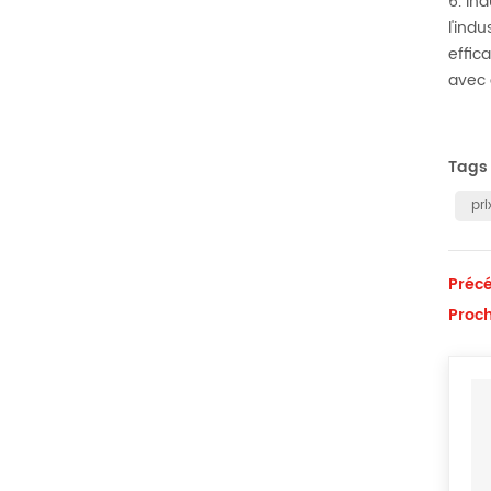
6. In
l'ind
effic
avec 
Tags 
pr
Précé
Proch