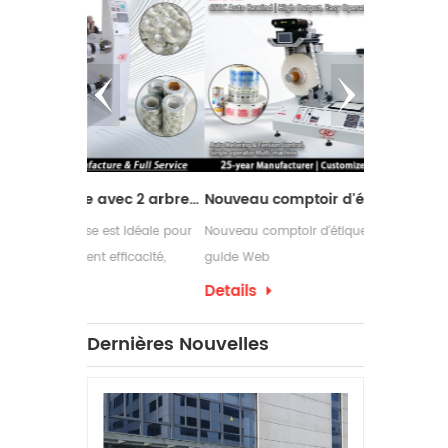
Machine de refendage avec 2 arbres de rembobinage
Nouveau comptoir d'étiquettes design avec guide Web
st idéale pour
Nouveau comptoir d'étiquettes design avec
Les rebobin
efficacité,
guide Web
couramment 
ans leurs
nécessitent
Details
Details
d'emballage 
ont souven
Dernières Nouvelles
d'étiquettes