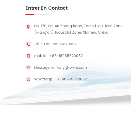
Entrer En Contact
No. 170, Nei An Zhong Road, Torch High-tech Zone
(Xiang'an) Industrial Zone, Xiamen, China
Tél. :
+86-18965820062
mobile :
+86-18965820062
Messagerie :
fany@lt-xm.com
Whatsapp :
+8618965820062