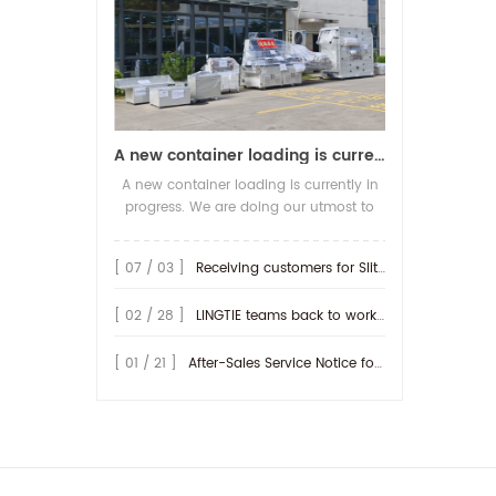
A new container loading is currently in progress.
A new container loading is currently in
progress. We are doing our utmost to
ensure you receive your high-quality
screen printing production line at the
[ 07 / 03 ]
Receiving customers for Slitting machine with differential Slip Shaft
earliest possible time.
[ 02 / 28 ]
LINGTIE teams back to work at Feb.25th.
[ 01 / 21 ]
After-Sales Service Notice for Turkey Region