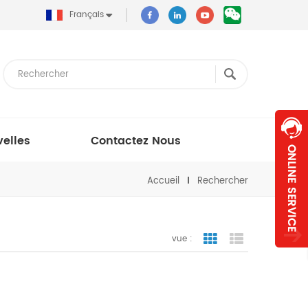
Français
elles
Contactez Nous
Accueil
Rechercher
vue :
vue de la grille
vue de liste